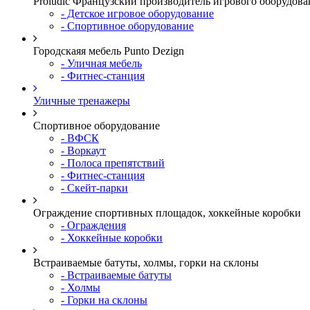
Proludic Французский производитель игрового оборудова
- Детское игровое оборудование
- Спортивное оборудование
Городскаяя мебель Punto Dezign
- Уличная мебель
- Фитнес-станция
Уличные тренажеры
Спортивное оборудование
- ВФСК
- Воркаут
- Полоса препятствий
- Фитнес-станция
- Скейт-парки
Ограждение спортивных площадок, хоккейные коробки
- Ограждения
- Хоккейные коробки
Встраиваемые батуты, холмы, горки на склоны
- Встраиваемые батуты
- Холмы
- Горки на склоны