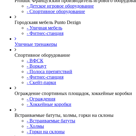
Proludic Французский производитель игрового оборудова
- Детское игровое оборудование
- Спортивное оборудование
Городскаяя мебель Punto Dezign
- Уличная мебель
- Фитнес-станция
Уличные тренажеры
Спортивное оборудование
- ВФСК
- Воркаут
- Полоса препятствий
- Фитнес-станция
- Скейт-парки
Ограждение спортивных площадок, хоккейные коробки
- Ограждения
- Хоккейные коробки
Встраиваемые батуты, холмы, горки на склоны
- Встраиваемые батуты
- Холмы
- Горки на склоны