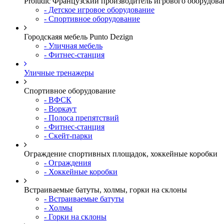
Proludic Французский производитель игрового оборудова
- Детское игровое оборудование
- Спортивное оборудование
Городскаяя мебель Punto Dezign
- Уличная мебель
- Фитнес-станция
Уличные тренажеры
Спортивное оборудование
- ВФСК
- Воркаут
- Полоса препятствий
- Фитнес-станция
- Скейт-парки
Ограждение спортивных площадок, хоккейные коробки
- Ограждения
- Хоккейные коробки
Встраиваемые батуты, холмы, горки на склоны
- Встраиваемые батуты
- Холмы
- Горки на склоны