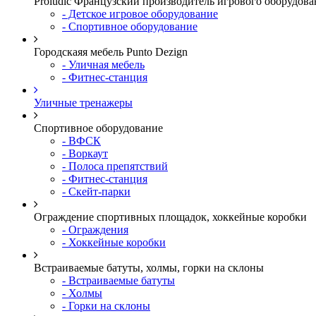
Proludic Французский производитель игрового оборудова
- Детское игровое оборудование
- Спортивное оборудование
Городскаяя мебель Punto Dezign
- Уличная мебель
- Фитнес-станция
Уличные тренажеры
Спортивное оборудование
- ВФСК
- Воркаут
- Полоса препятствий
- Фитнес-станция
- Скейт-парки
Ограждение спортивных площадок, хоккейные коробки
- Ограждения
- Хоккейные коробки
Встраиваемые батуты, холмы, горки на склоны
- Встраиваемые батуты
- Холмы
- Горки на склоны