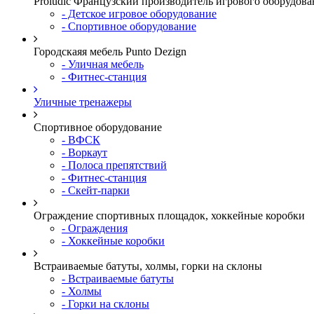
Proludic Французский производитель игрового оборудова
- Детское игровое оборудование
- Спортивное оборудование
Городскаяя мебель Punto Dezign
- Уличная мебель
- Фитнес-станция
Уличные тренажеры
Спортивное оборудование
- ВФСК
- Воркаут
- Полоса препятствий
- Фитнес-станция
- Скейт-парки
Ограждение спортивных площадок, хоккейные коробки
- Ограждения
- Хоккейные коробки
Встраиваемые батуты, холмы, горки на склоны
- Встраиваемые батуты
- Холмы
- Горки на склоны