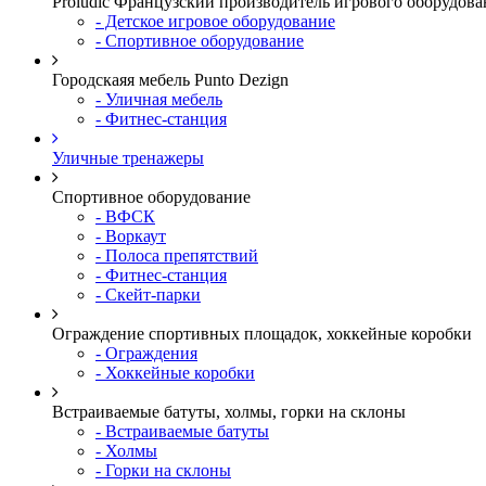
Proludic Французский производитель игрового оборудова
- Детское игровое оборудование
- Спортивное оборудование
Городскаяя мебель Punto Dezign
- Уличная мебель
- Фитнес-станция
Уличные тренажеры
Спортивное оборудование
- ВФСК
- Воркаут
- Полоса препятствий
- Фитнес-станция
- Скейт-парки
Ограждение спортивных площадок, хоккейные коробки
- Ограждения
- Хоккейные коробки
Встраиваемые батуты, холмы, горки на склоны
- Встраиваемые батуты
- Холмы
- Горки на склоны